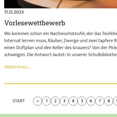
11.12.2023
Vorlesewettbewerb
Wo kommen schon ein Nachwuchsteufel, der das Teufelse
Internat lernen muss, Räuber, Zwerge und zwei tapfere 
einen Duftplan und den Keller des Grauens? Von der Pic
schweigen. Die Antwort lautet: In unserer Schulbiblioth
Weiterlesen...
START
<
1
2
3
4
5
6
7
8