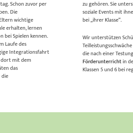
tag. Schon zuvor per
zu gehören. Sie unters
ben. Die
soziale Events mit ih
 Eltern wichtige
bei „ihrer Klasse“.
e erhalten, lernen
on bei Spielen kennen.
Wir unterstützen Schü
im Laufe des
Teilleistungsschwäche
gige Integrationsfahrt
die nach einer Testun
 dort mit dem
Förderunterricht
in d
äten das
Klassen 5 und 6 bei r
 die